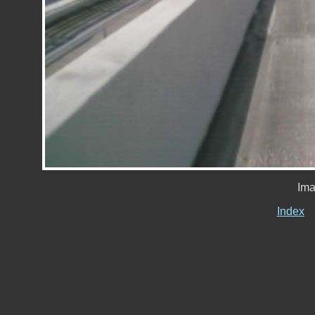
Ima
Index