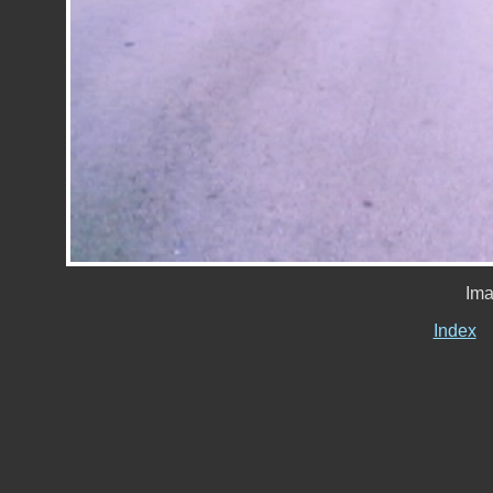
Ima
Index