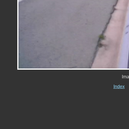
Ima
Index