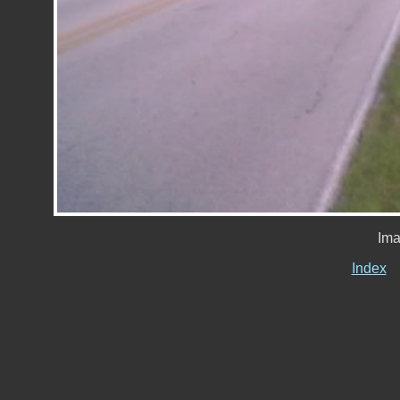
Ima
Index