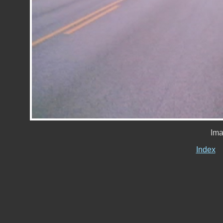
Ima
Index